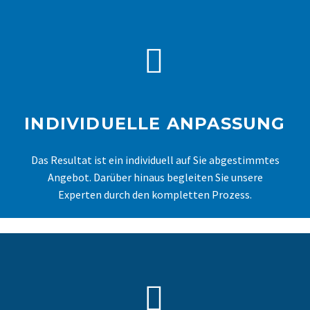


VELA BLUES 100
INDIVIDUELLE ANPASSUNG
Enorme Bewegungsfreiheit zu Hause oder am Arbeitsplatz
Das Resultat ist ein individuell auf Sie abgestimmtes
Angebot. Darüber hinaus begleiten Sie unsere
Experten durch den kompletten Prozess.
VELA BLUES 210
EIN STUHL, DER SICH IHREM LEBENSSTIL ANPASST

