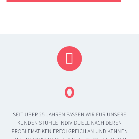
VELA TANGO 300


BIS ZU 200 KG
0
VELA TANGO 500
SEIT ÜBER 25 JAHREN PASSEN WIR FÜR UNSERE
KUNDEN STÜHLE INDIVIDUELL NACH DEREN
PROBLEMATIKEN ERFOLGREICH AN UND KENNEN