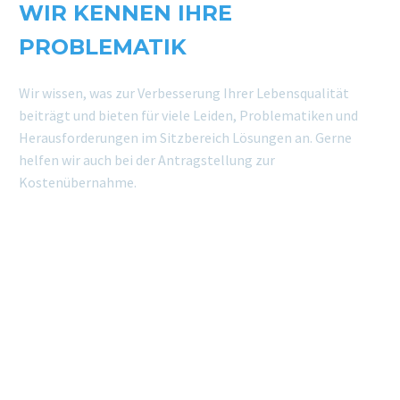
WIR KENNEN IHRE
SMARTMOVE
PROBLEMATIK
WIEDER MEHR MOBILITÄT
Der Smartmove lässt sich mit dem Baukasten-System der Opera-Modelle sowie mit unserem MFS-Stuhlsystem kombinieren.
Wir wissen, was zur Verbesserung Ihrer Lebensqualität
beiträgt und bieten für viele Leiden, Problematiken und
Herausforderungen im Sitzbereich Lösungen an. Gerne
helfen wir auch bei der Antragstellung zur
Kostenübernahme.
ARTHRODESENSTUHL
BIS ZU 200 KG