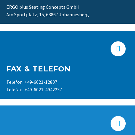
ERGO plus Seating Concepts GmbH
Am Sportplatz, 15, 63867 Johannesberg


FAX & TELEFON
Telefon: +49-6021-12807
Telefax:: +49-6021-4942237

