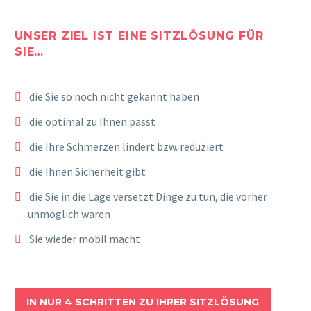
FÜR DAS ÜBLICHE MASS AN AKTIVITÄT
Der Stuhl bietet im Vergleich zur Variante mit Gasfeder, die Möglichkeit einer elektronischen Höheneinstellung. Diese ermöglicht ein noch komfortableres Justieren des Stuhles.
UNSER ZIEL IST EINE SITZLÖSUNG FÜR
SIE…
die Sie so noch nicht gekannt haben
die optimal zu Ihnen passt
VELA TANGO 200
die Ihre Schmerzen lindert bzw. reduziert
FÜR DAS ÜBLICHE MASS AN AKTIVITÄT
die Ihnen Sicherheit gibt
die Sie in die Lage versetzt Dinge zu tun, die vorher
unmöglich waren
Sie wieder mobil macht
VELA TANGO 200 EL
Der VELA Tango 200 EF bietet starke Unterstützung bei den täglichen Aufgaben. Ob im Haushalt oder auf der Arbeit gibt der Stuhl Sicherheit und Mobilität.
IN NUR 4 SCHRITTEN ZU IHRER SITZLÖSUNG