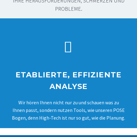
IHRE HERAUSFORDERUNGEN, SCHMERZEN UND
PROBLEME.
VELA TANGO 500EL


ETABLIERTE, EFFIZIENTE
VELA TANGO 510
ANALYSE
Wir hören Ihnen nicht nur zu und schauen was zu
Ihnen passt, sondern nutzen Tools, wie unseren POSE
Bogen, denn High-Tech ist nur so gut, wie die Planung.
VELA TANGO 510 EL