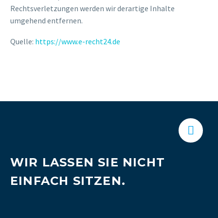
Rechtsverletzungen werden wir derartige Inhalte
umgehend entfernen.
Quelle:
https://www.e-recht24.de


WIR LASSEN SIE NICHT
EINFACH SITZEN.